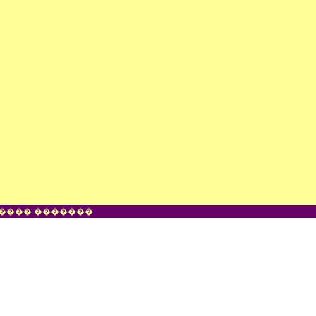
���� �������