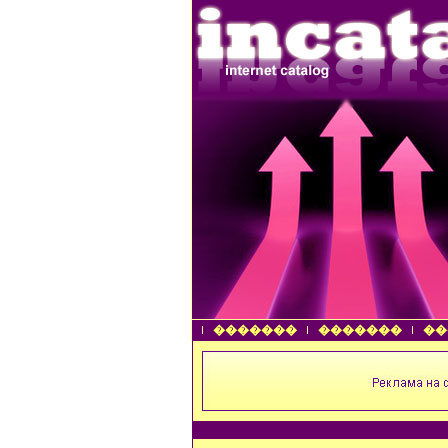
�������
�������
��