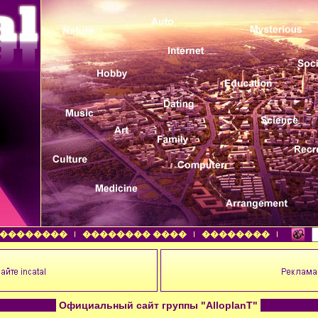
��������
�������� ����
��������
Официальный сайт группы "AlloplanT"