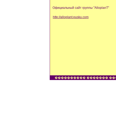
Официальный сайт группы "AlloplanT"
http://alloplant.pusku.com
���������� ������� ��