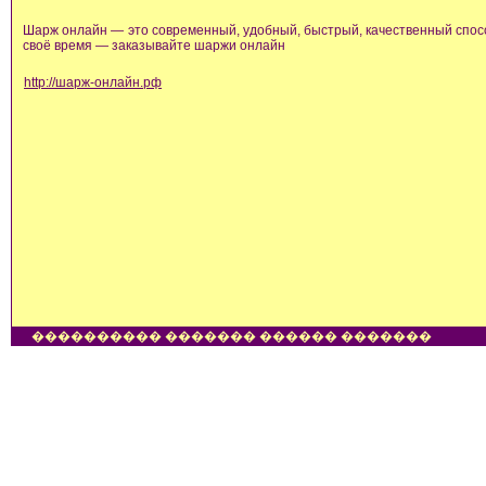
Шарж онлайн — это современный, удобный, быстрый, качественный спосо
своё время — заказывайте шаржи онлайн
http://шарж-онлайн.рф
���������� ������� ������ �������