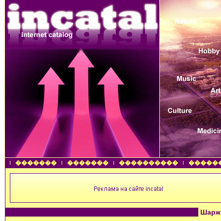
�������
�������
����������
�����
Шаржи