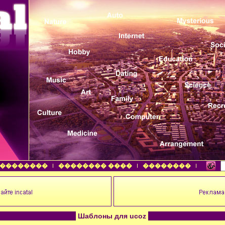
��������
�������� ����
��������
Шаблоны для ucoz