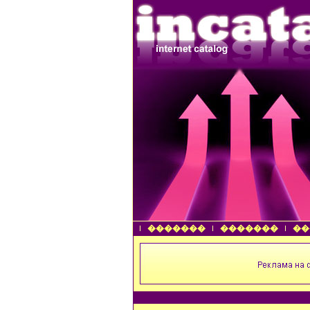
�������
�������
��