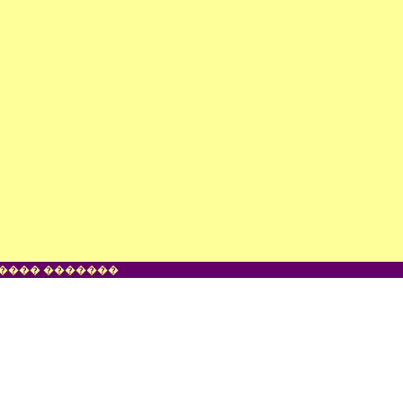
���� �������