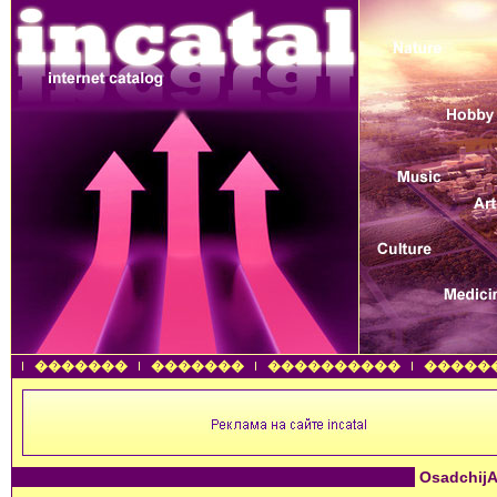
�������
�������
����������
�����
OsadchijA